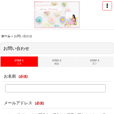
ホーム
>
お問い合わせ
お問い合わせ
STEP 1
STEP 2
STEP 3
入力
確認
完了
お名前
[
必須
]
メールアドレス
[
必須
]