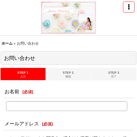
ホーム
>
お問い合わせ
お問い合わせ
STEP 1
STEP 2
STEP 3
入力
確認
完了
お名前
[
必須
]
メールアドレス
[
必須
]