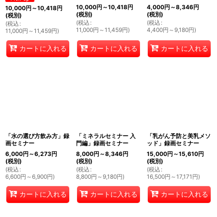
10,000
円
～10,418
円
4,000
円
～8,346
円
10,000
円
～10,418
円
(税別)
(税別)
(税別)
(
税込
:
(
税込
:
(
税込
:
11,000
円
～11,459
円
)
4,400
円
～9,180
円
)
11,000
円
～11,459
円
)
カートに入れる
カートに入れる
カートに入れる
「水の選び方飲み方」録
「ミネラルセミナー 入
「乳がん予防と美乳メソ
画セミナー
門編」録画セミナー
ッド」録画セミナー
6,000
円
～6,273
円
8,000
円
～8,346
円
15,000
円
～15,610
円
(税別)
(税別)
(税別)
(
税込
:
(
税込
:
(
税込
:
6,600
円
～6,900
円
)
8,800
円
～9,180
円
)
16,500
円
～17,171
円
)
カートに入れる
カートに入れる
カートに入れる