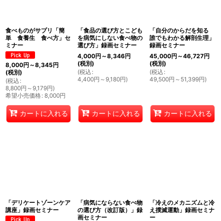
絞り込む
食べものがサプリ「簡
「食品の選び方とこども
「自分のからだを知る
単 食養生 食べ方」セ
を病気にしない食べ物の
誰でもわかる解剖生理」
ミナー
選び方」録画セミナー
録画セミナー
4,000
円
～8,346
円
45,000
円
～46,727
円
(税別)
(税別)
8,000
円
～8,345
円
(
税込
:
(
税込
:
(税別)
4,400
円
～9,180
円
)
49,500
円
～51,399
円
)
(
税込
:
8,800
円
～9,179
円
)
希望小売価格
:
8,000
円
カートに入れる
カートに入れる
カートに入れる
「デリケートゾーンケア
「病気にならない食べ物
「冷えのメカニズムと冷
講座」録画セミナー
の選び方（改訂版）」録
え撲滅運動」録画セミナ
画セミナー
ー