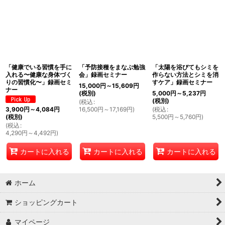
「健康でいる習慣を手に
「予防接種をまなぶ勉強
「太陽を浴びてもシミを
入れる〜健康な身体づく
会」録画セミナー
作らない方法とシミを消
りの習慣化〜」録画セミ
すケア」録画セミナー
15,000
円
～15,609
円
ナー
(税別)
5,000
円
～5,237
円
(税別)
(
税込
:
16,500
円
～17,169
円
)
(
税込
:
3,900
円
～4,084
円
5,500
円
～5,760
円
)
(税別)
(
税込
:
4,290
円
～4,492
円
)
カートに入れる
カートに入れる
カートに入れる
ホーム
ショッピングカート
マイページ