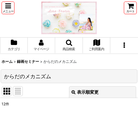
メニュー
カート
カテゴリ
マイページ
商品検索
ご利用案内
ホーム
>
録画セミナー
>
からだのメカニズム
からだのメカニズム
表示順変更
閉じる
12
件
表示数
:
並び順
: