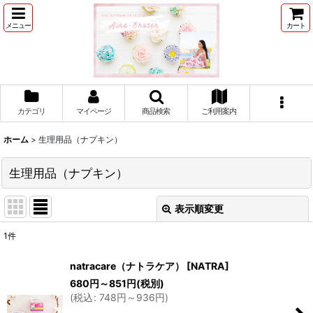
メニュー
カート
カテゴリ
マイページ
商品検索
ご利用案内
ホーム
>
生理用品（ナプキン）
生理用品（ナプキン）
表示順変更
閉じる
1
件
表示数
:
natracare（ナトラケア）
[
NATRA
]
680
円
～851
円
(税別)
並び順
:
(
税込
:
748
円
～936
円
)