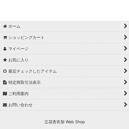
絞り込む
録画セミナー (全商品)
見放題セット
ホーム
女性の基本は生理から
ショッピングカート
からだのメカニズム
マイページ
せいりのがっこう
お気に入り
Make Wellness
最近チェックしたアイテム
特定商取引法表示
妊活中の方から出産が近い方
ご利用案内
育児を学ぶシリーズ
お問い合わせ
開運シリーズ
その他ご要望の多いセミナー
立花杏衣加 Web Shop