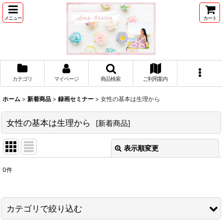
メニュー
カート
カテゴリ
マイページ
商品検索
ご利用案内
ホーム
>
新着商品
>
録画セミナー
>
女性の基本は生理から
女性の基本は生理から
[
新着商品
]
表示順変更
閉じる
0
件
表示数
:
並び順
:
カテゴリで絞り込む