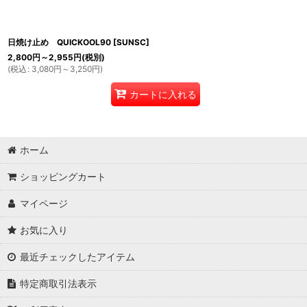
日焼け止め QUICKOOL90
[
SUNSC
]
2,800
円
～2,955
円
(税別)
(
税込
:
3,080
円
～3,250
円
)
カートに入れる
ホーム
ショッピングカート
マイページ
お気に入り
最近チェックしたアイテム
特定商取引法表示