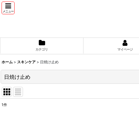
メニュー
カテゴリ
マイページ
ホーム
>
スキンケア
>
日焼け止め
日焼け止め
1
件
表示数
:
並び順
: