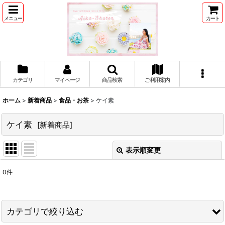
メニュー
カート
カテゴリ
マイページ
商品検索
ご利用案内
ホーム
>
新着商品
>
食品・お茶
>
ケイ素
ケイ素
[
新着商品
]
表示順変更
閉じる
0
件
表示数
:
並び順
:
カテゴリで絞り込む